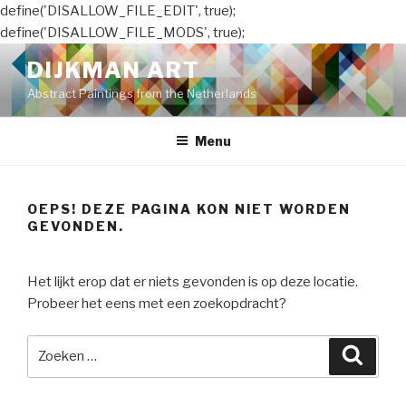
define('DISALLOW_FILE_EDIT', true);
define('DISALLOW_FILE_MODS', true);
Naar
DIJKMAN ART
de
Abstract Paintings from the Netherlands
inhoud
springen
Menu
OEPS! DEZE PAGINA KON NIET WORDEN
GEVONDEN.
Het lijkt erop dat er niets gevonden is op deze locatie.
Probeer het eens met een zoekopdracht?
Zoeken
Zoeke
naar: