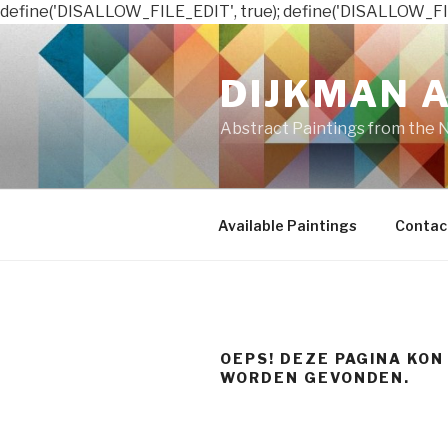
define('DISALLOW_FILE_EDIT', true); define('DISALLOW_FI
Naar
de
DIJKMAN 
inhoud
springen
Abstract Paintings from the 
Available Paintings
Contac
OEPS! DEZE PAGINA KON
WORDEN GEVONDEN.