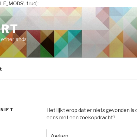
LE_MODS', true);
ART
Netherlands
t
 NIET
Het lijkt erop dat er niets gevonden is
eens met een zoekopdracht?
Zoeken