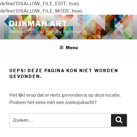
define('DISALLOW_FILE_EDIT', true);
define('DISALLOW_FILE_MODS', true);
Naar
DIJKMAN ART
de
Abstract Paintings from the Netherlands
inhoud
springen
Menu
OEPS! DEZE PAGINA KON NIET WORDEN
GEVONDEN.
Het lijkt erop dat er niets gevonden is op deze locatie.
Probeer het eens met een zoekopdracht?
Zoeken
Zoeke
naar: