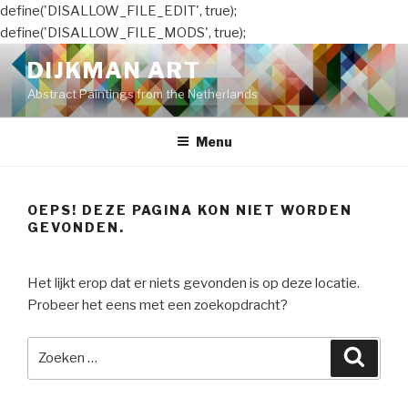
define('DISALLOW_FILE_EDIT', true);
define('DISALLOW_FILE_MODS', true);
Naar
DIJKMAN ART
de
Abstract Paintings from the Netherlands
inhoud
springen
Menu
OEPS! DEZE PAGINA KON NIET WORDEN
GEVONDEN.
Het lijkt erop dat er niets gevonden is op deze locatie.
Probeer het eens met een zoekopdracht?
Zoeken
Zoeke
naar: