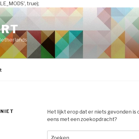
LE_MODS', true);
ART
Netherlands
t
 NIET
Het lijkt erop dat er niets gevonden is
eens met een zoekopdracht?
Zoeken