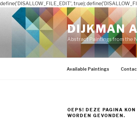
define('DISALLOW_FILE_EDIT', true); define('DISALLOW_FI
Naar
de
DIJKMAN 
inhoud
springen
Abstract Paintings from the 
Available Paintings
Contac
OEPS! DEZE PAGINA KON
WORDEN GEVONDEN.