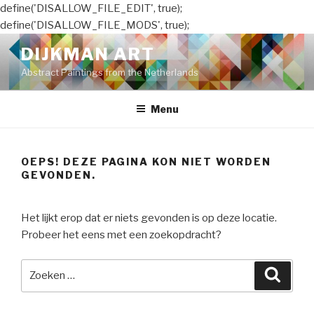
define('DISALLOW_FILE_EDIT', true);
define('DISALLOW_FILE_MODS', true);
Naar
DIJKMAN ART
de
Abstract Paintings from the Netherlands
inhoud
springen
Menu
OEPS! DEZE PAGINA KON NIET WORDEN
GEVONDEN.
Het lijkt erop dat er niets gevonden is op deze locatie.
Probeer het eens met een zoekopdracht?
Zoeken
Zoeke
naar: