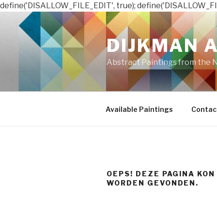
define('DISALLOW_FILE_EDIT', true); define('DISALLOW_FI
Naar
de
DIJKMAN 
inhoud
springen
Abstract Paintings from the 
Available Paintings
Contac
OEPS! DEZE PAGINA KON
WORDEN GEVONDEN.