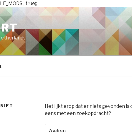
LE_MODS', true);
ART
Netherlands
t
 NIET
Het lijkt erop dat er niets gevonden is
eens met een zoekopdracht?
Zoeken