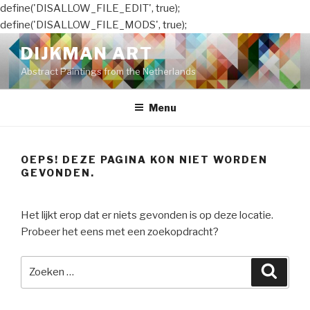
define('DISALLOW_FILE_EDIT', true);
define('DISALLOW_FILE_MODS', true);
Naar
DIJKMAN ART
de
Abstract Paintings from the Netherlands
inhoud
springen
Menu
OEPS! DEZE PAGINA KON NIET WORDEN
GEVONDEN.
Het lijkt erop dat er niets gevonden is op deze locatie.
Probeer het eens met een zoekopdracht?
Zoeken
Zoeke
naar: