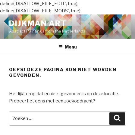
define('DISALLOW_FILE_EDIT', true);
define('DISALLOW_FILE_MODS', true);
Naar
DIJKMAN ART
de
Abstract Paintings from the Netherlands
inhoud
springen
Menu
OEPS! DEZE PAGINA KON NIET WORDEN
GEVONDEN.
Het lijkt erop dat er niets gevonden is op deze locatie.
Probeer het eens met een zoekopdracht?
Zoeken
Zoeke
naar: