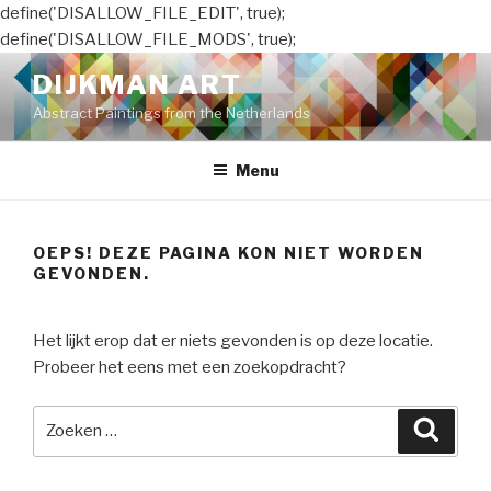
define('DISALLOW_FILE_EDIT', true);
define('DISALLOW_FILE_MODS', true);
Naar
DIJKMAN ART
de
Abstract Paintings from the Netherlands
inhoud
springen
Menu
OEPS! DEZE PAGINA KON NIET WORDEN
GEVONDEN.
Het lijkt erop dat er niets gevonden is op deze locatie.
Probeer het eens met een zoekopdracht?
Zoeken
Zoeke
naar: