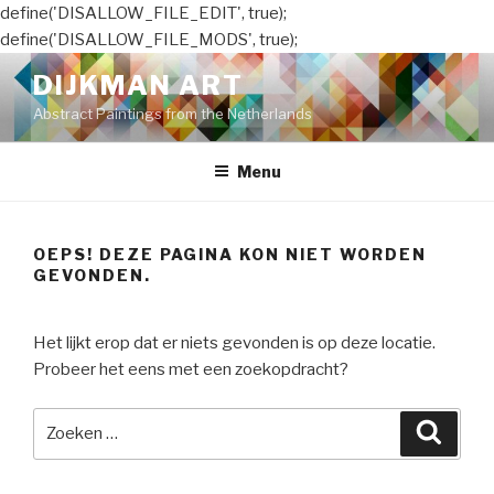
define('DISALLOW_FILE_EDIT', true);
define('DISALLOW_FILE_MODS', true);
Naar
DIJKMAN ART
de
Abstract Paintings from the Netherlands
inhoud
springen
Menu
OEPS! DEZE PAGINA KON NIET WORDEN
GEVONDEN.
Het lijkt erop dat er niets gevonden is op deze locatie.
Probeer het eens met een zoekopdracht?
Zoeken
Zoeke
naar: