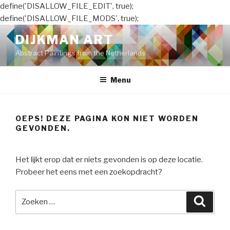
define('DISALLOW_FILE_EDIT', true);
define('DISALLOW_FILE_MODS', true);
Naar
DIJKMAN ART
de
Abstract Paintings from the Netherlands
inhoud
springen
Menu
OEPS! DEZE PAGINA KON NIET WORDEN
GEVONDEN.
Het lijkt erop dat er niets gevonden is op deze locatie.
Probeer het eens met een zoekopdracht?
Zoeken
Zoeke
naar: