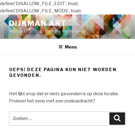
define('DISALLOW_FILE_EDIT', true);
define('DISALLOW_FILE_MODS', true);
Naar
DIJKMAN ART
de
Abstract Paintings from the Netherlands
inhoud
springen
Menu
OEPS! DEZE PAGINA KON NIET WORDEN
GEVONDEN.
Het lijkt erop dat er niets gevonden is op deze locatie.
Probeer het eens met een zoekopdracht?
Zoeken
Zoeke
naar: