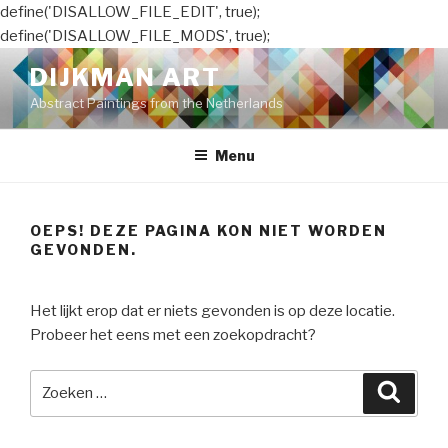
define('DISALLOW_FILE_EDIT', true);
define('DISALLOW_FILE_MODS', true);
Naar
DIJKMAN ART
de
Abstract Paintings from the Netherlands
inhoud
springen
Menu
OEPS! DEZE PAGINA KON NIET WORDEN
GEVONDEN.
Het lijkt erop dat er niets gevonden is op deze locatie.
Probeer het eens met een zoekopdracht?
Zoeken
Zoeke
naar: