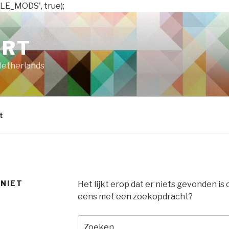
LE_MODS', true);
ART
Netherlands
t
 NIET
Het lijkt erop dat er niets gevonden is
eens met een zoekopdracht?
Zoeken