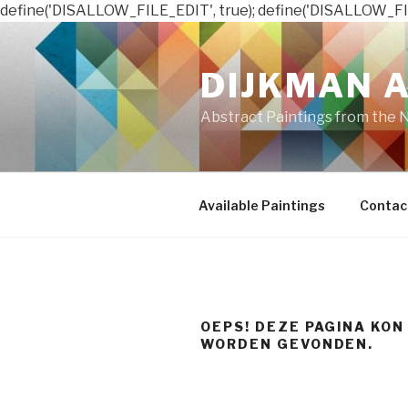
define('DISALLOW_FILE_EDIT', true); define('DISALLOW_FI
Naar
de
DIJKMAN 
inhoud
springen
Abstract Paintings from the 
Available Paintings
Contac
OEPS! DEZE PAGINA KON
WORDEN GEVONDEN.