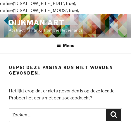
define('DISALLOW_FILE_EDIT', true);
define('DISALLOW_FILE_MODS', true);
Naar
DIJKMAN ART
de
Abstract Paintings from the Netherlands
inhoud
springen
Menu
OEPS! DEZE PAGINA KON NIET WORDEN
GEVONDEN.
Het lijkt erop dat er niets gevonden is op deze locatie.
Probeer het eens met een zoekopdracht?
Zoeken
Zoeke
naar: