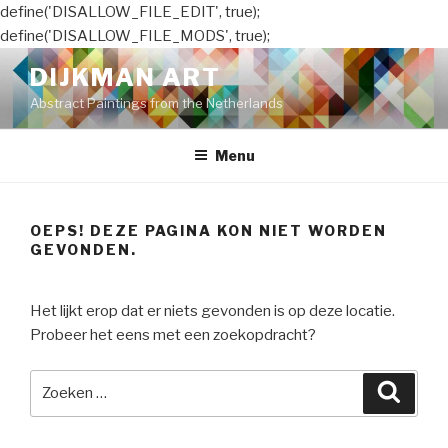
define('DISALLOW_FILE_EDIT', true);
define('DISALLOW_FILE_MODS', true);
Naar
DIJKMAN ART
de
Abstract Paintings from the Netherlands
inhoud
springen
Menu
OEPS! DEZE PAGINA KON NIET WORDEN
GEVONDEN.
Het lijkt erop dat er niets gevonden is op deze locatie.
Probeer het eens met een zoekopdracht?
Zoeken
Zoeke
naar: