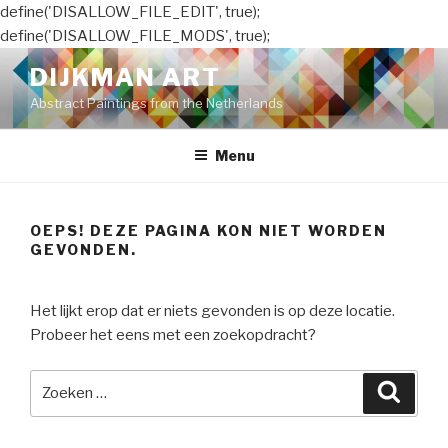
define('DISALLOW_FILE_EDIT', true);
define('DISALLOW_FILE_MODS', true);
Naar
DIJKMAN ART
de
Abstract Paintings from the Netherlands
inhoud
springen
Menu
OEPS! DEZE PAGINA KON NIET WORDEN
GEVONDEN.
Het lijkt erop dat er niets gevonden is op deze locatie.
Probeer het eens met een zoekopdracht?
Zoeken
Zoeke
naar: