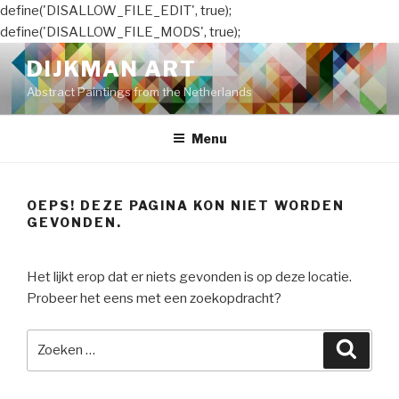
define('DISALLOW_FILE_EDIT', true);
define('DISALLOW_FILE_MODS', true);
Naar
DIJKMAN ART
de
Abstract Paintings from the Netherlands
inhoud
springen
Menu
OEPS! DEZE PAGINA KON NIET WORDEN
GEVONDEN.
Het lijkt erop dat er niets gevonden is op deze locatie.
Probeer het eens met een zoekopdracht?
Zoeken
Zoeke
naar: