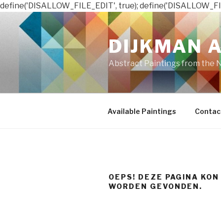
define('DISALLOW_FILE_EDIT', true); define('DISALLOW_FI
Naar
de
DIJKMAN 
inhoud
springen
Abstract Paintings from the 
Available Paintings
Contac
OEPS! DEZE PAGINA KON
WORDEN GEVONDEN.