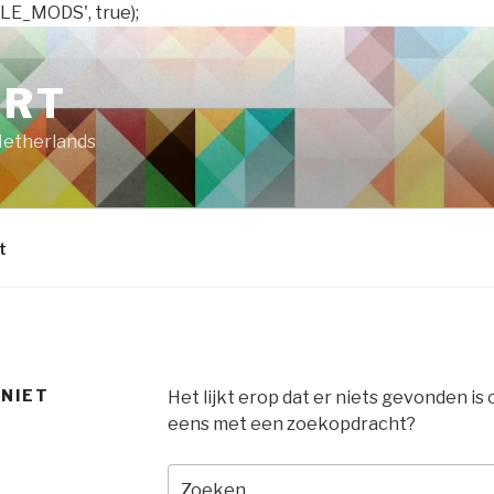
LE_MODS', true);
ART
Netherlands
t
 NIET
Het lijkt erop dat er niets gevonden is
eens met een zoekopdracht?
Zoeken