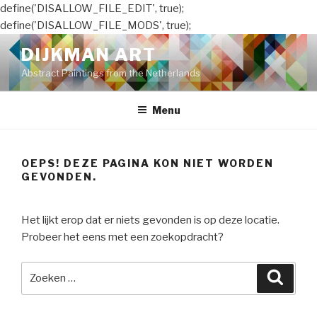
define('DISALLOW_FILE_EDIT', true);
define('DISALLOW_FILE_MODS', true);
Naar
DIJKMAN ART
de
Abstract Paintings from the Netherlands
inhoud
springen
Menu
OEPS! DEZE PAGINA KON NIET WORDEN
GEVONDEN.
Het lijkt erop dat er niets gevonden is op deze locatie.
Probeer het eens met een zoekopdracht?
Zoeken
Zoeke
naar: