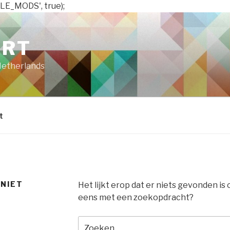
LE_MODS', true);
ART
Netherlands
t
 NIET
Het lijkt erop dat er niets gevonden is
eens met een zoekopdracht?
Zoeken