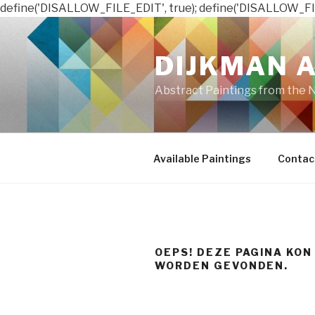
define('DISALLOW_FILE_EDIT', true); define('DISALLOW_FI
Naar
de
DIJKMAN 
inhoud
springen
Abstract Paintings from the 
Available Paintings
Contac
OEPS! DEZE PAGINA KON
WORDEN GEVONDEN.