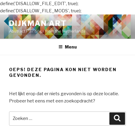
define('DISALLOW_FILE_EDIT', true);
define('DISALLOW_FILE_MODS', true);
Naar
DIJKMAN ART
de
Abstract Paintings from the Netherlands
inhoud
springen
Menu
OEPS! DEZE PAGINA KON NIET WORDEN
GEVONDEN.
Het lijkt erop dat er niets gevonden is op deze locatie.
Probeer het eens met een zoekopdracht?
Zoeken
Zoeke
naar: